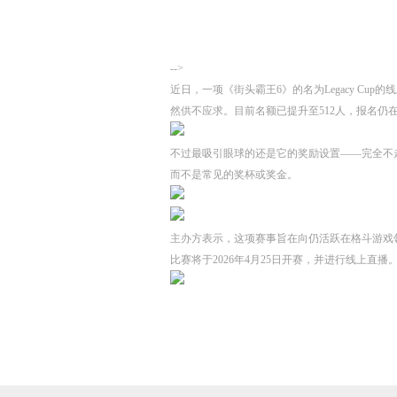
-->
近日，一项《街头霸王6》的名为Legacy C
然供不应求。目前名额已提升至512人，报名仍
不过最吸引眼球的还是它的奖励设置——完全不
而不是常见的奖杯或奖金。
主办方表示，这项赛事旨在向仍活跃在格斗游戏
比赛将于2026年4月25日开赛，并进行线上