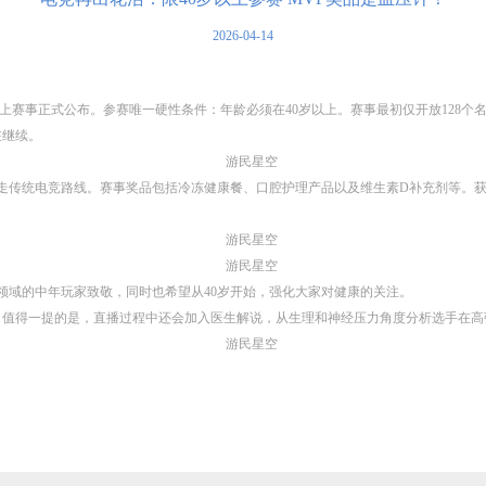
2026-04-14
up的线上赛事正式公布。参赛唯一硬性条件：年龄必须在40岁以上。赛事最初仅开放128
在继续。
走传统电竞路线。赛事奖品包括冷冻健康餐、口腔护理产品以及维生素D补充剂等。获
领域的中年玩家致敬，同时也希望从40岁开始，强化大家对健康的关注。
直播。值得一提的是，直播过程中还会加入医生解说，从生理和神经压力角度分析选手在