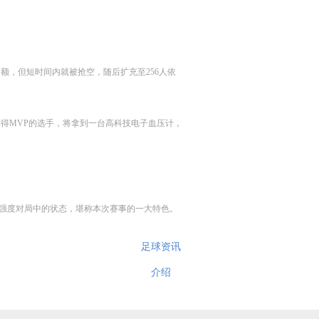
个名额，但短时间内就被抢空，随后扩充至256人依
得MVP的选手，将拿到一台高科技电子血压计，
高强度对局中的状态，堪称本次赛事的一大特色。
足球资讯
介绍